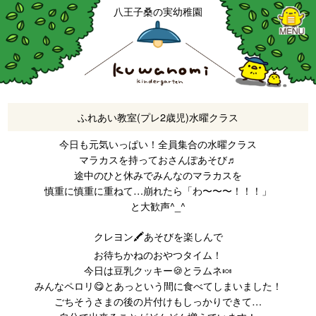
八王子桑の実幼稚園
ふれあい教室(プレ2歳児)水曜クラス
今日も元気いっぱい！全員集合の水曜クラス
マラカスを持っておさんぽあそび♬
途中のひと休みでみんなのマラカスを
慎重に慎重に重ねて…崩れたら「わ〜〜〜！！！」
と大歓声^_^
クレヨン🖍️あそびを楽しんで
お待ちかねのおやつタイム！
今日は豆乳クッキー🍪とラムネ🍬
みんなペロリ😋とあっという間に食べてしまいました！
ごちそうさまの後の片付けもしっかりできて…