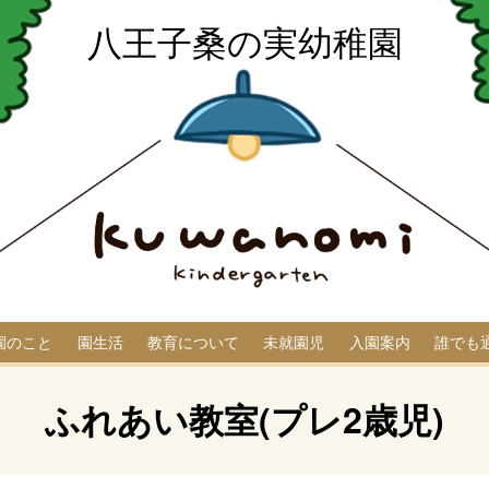
八王子桑の実幼稚園
園のこと
園生活
教育について
未就園児
入園案内
誰でも
ふれあい教室(プレ2歳児)