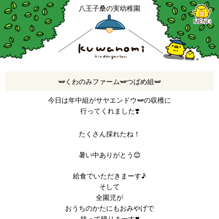
八王子桑の実幼稚園
🫛くわのみファーム🫛つばめ組🫛
今日は年中組がサヤエンドウ🫛の収穫に
行ってくれました❣️
たくさん採れたね！
暑い中ありがとう😊
給食でいただきまーす♪
そして
全園児が
おうちのかたにもおみやげで
持って帰りまーす❣️