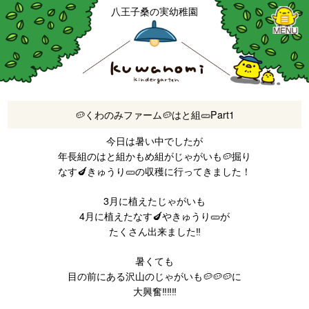
八王子桑の実幼稚園
🥔くわのみファーム🥔はと組🥒Part1
今日は暑い中でしたが
年長組のはと組かもめ組がじゃがいも🥔掘り
なす🍆きゅうり🥒の収穫に行ってきました！
3月に植えたじゃがいも
4月に植えたなす🍆やきゅうり🥒が
たくさん出来ました‼️
暑くても
目の前にある沢山のじゃがいも🥔🥔🥔に
大興奮‼️‼️‼️