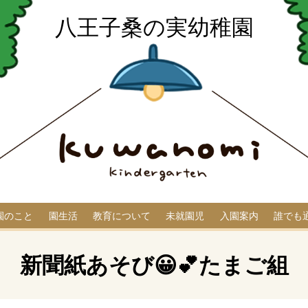
八王子桑の実幼稚園
園のこと
園生活
教育について
未就園児
入園案内
誰でも
新聞紙あそび😀💕たまご組