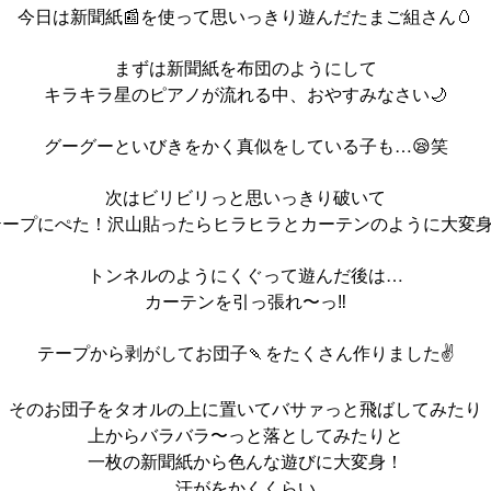
今日は新聞紙📰を使って思いっきり遊んだたまご組さん🥚
まずは新聞紙を布団のようにして
キラキラ星のピアノが流れる中、おやすみなさい🌙
グーグーといびきをかく真似をしている子も…😪笑
次はビリビリっと思いっきり破いて
テープにぺた！沢山貼ったらヒラヒラとカーテンのように大変身
トンネルのようにくぐって遊んだ後は…
カーテンを引っ張れ〜っ‼️
テープから剥がしてお団子🍡をたくさん作りました✌️
そのお団子をタオルの上に置いてバサァっと飛ばしてみたり
上からバラバラ〜っと落としてみたりと
一枚の新聞紙から色んな遊びに大変身！
汗がをかくくらい