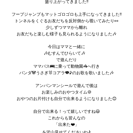
盛り上がってきました‼️
フープジャンプもマットゴロゴロも上手になってきました‼️
トンネルをくぐるお友だちを反対側から覗いてみたり👀
少しずつママから離れ
お友だちと楽しむ様子も見られるようになりました🎶
今日はママと一緒に
🎶むすんでひらいて🎶
で遊んだり
ママバス🚌に乗って動物園🦓へ行き
パンダ🐼うさぎ🐰コアラ🐨♪のお歌を歌いました🎶
アンパンマンシールで遊んで後は
お楽しみのおやつタイム🍪
おやつのお片付けも自分で出来るようになりました😊
自分で出来る！って嬉しいですね😃
これからも皆んなの
「出来た❤️」
を沢山見せてくださいね♪