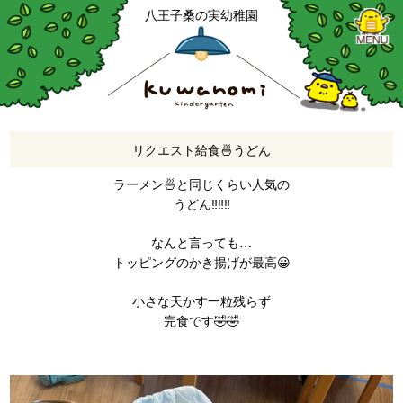
八王子桑の実幼稚園
リクエスト給食🍜うどん
ラーメン🍜と同じくらい人気の
うどん‼️‼️‼️
なんと言っても…
トッピングのかき揚げが最高😀
小さな天かす一粒残らず
完食です🤣🤣